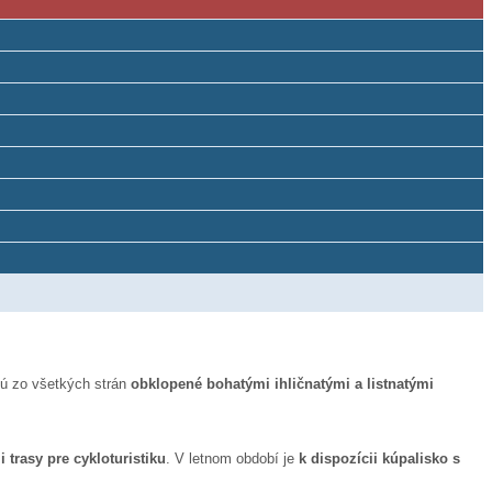
sú zo všetkých strán
obklopené bohatými ihličnatými a listnatými
 trasy pre cykloturistiku
. V letnom období je
k dispozícii kúpalisko s