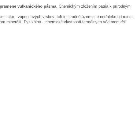
pramene vulkanického pásma
. Chemickým zložením patria k prírodným
miticko - vápencových vrstiev. Ich infiltračné územie je neďaleko od miest
 minerálií. Fyzikálno – chemické vlastnosti termálnych vôd predurčili