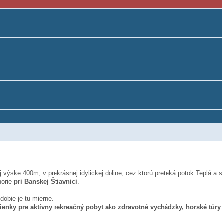
výske 400m, v prekrásnej idylickej doline, cez ktorú preteká potok Teplá a 
horie
pri Banskej Štiavnici
.
dobie je tu mierne.
enky pre aktívny rekreačný pobyt ako zdravotné vychádzky, horské túry i