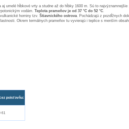
a aj umelé hĺbkové vrty a studne až do hĺbky 1600 m. Sú to najvýznamnejšie
hypotonickým vodám.
Teplota prameňov je od 37 °C do 52 °C
.
vulkanické horniny tzv.
Štiavnického ostrova
. Pochádzajú z pozdĺžnych dolo
astnosti. Okrem termálnych prameňov tu vyvierajú i teplice s menším obsahom
cez poisťovňu:
0 61