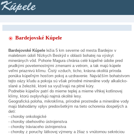
Kúpele
Bardejovské Kúpele
Bardejovské Kúpele
ležia 5 km severne od mesta Bardejov v
malebnom údolí Nízkych Beskýd v oblasti bohatej na výskyt
mineránych vôd. Pohorie Magura chránia celé kúpeľné údolie pred
prudkými poveternostnými zmenami a vetrom, a tak majú kúpele
veľmi priaznivú klímu. Čistý vzduch, ticho, krásna okolitá príroda
ponúka kúpeľným hosťom pokoj a uzdravenie. Najväčším bohatstvom
tejto oázy kľudu a pokoja sú však prírodné minerálne vody alkalicko-
slané a železité, ktoré sa využívajú na pitné kúry.
Podnebie kúpeľov patrí do mierne teplej a mierne vlhkej kotlinovej
klímy, ktorú ovplyvňujú najmä okolité lesy.
Geografická poloha, mikroklíma, prírodné prostredie a minerálne vody
majú blahodárny vplyv predovšetkým na tieto ochorenia dospelých a
detí:
- choroby onkologické
- choroby obehového ústrojenstva
- choroby tráviaceho ústrojenstva
- choroby z poruchy látkovej výmeny a žliaz s vnútornou sekréciou