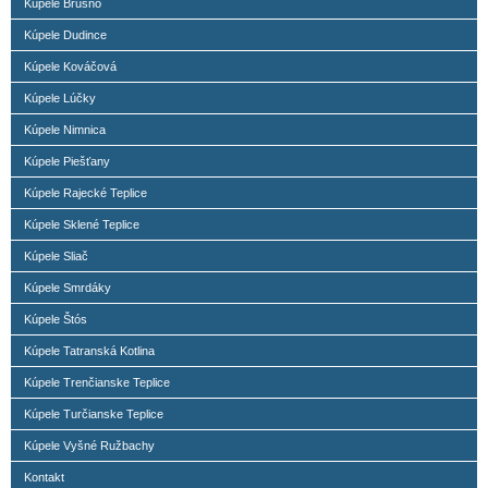
Kúpele Brusno
Kúpele Dudince
Kúpele Kováčová
Kúpele Lúčky
Kúpele Nimnica
Kúpele Piešťany
Kúpele Rajecké Teplice
Kúpele Sklené Teplice
Kúpele Sliač
Kúpele Smrdáky
Kúpele Štós
Kúpele Tatranská Kotlina
Kúpele Trenčianske Teplice
Kúpele Turčianske Teplice
Kúpele Vyšné Ružbachy
Kontakt