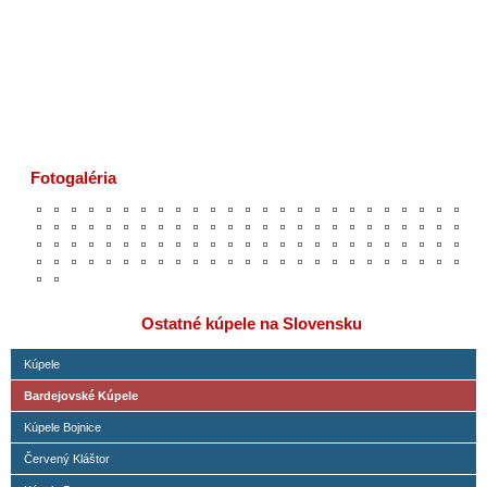
Fotogaléria
Ostatné kúpele na Slovensku
Kúpele
Bardejovské Kúpele
Kúpele Bojnice
Červený Kláštor