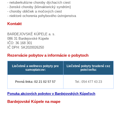
- netuberkulózne choroby dýchacích ciest
- ženské choroby (klimakterický syndróm)
- choroby obličiek a močových ciest
- niektoré ochorenia pohybového ústrojenstva
Kontakt
BARDEJOVSKÉ KÚPELE a. s.
086 31 Bardejovské Kúpele
IČO: 36 168 301
IČ DPH: SK2020026250
Rezervácie pobytov a informácie o pobytoch
Liečebné a wellness pobyty pre
Liečebné pobyty hradené cez
samoplatcov:
poisťovňu:
Pevná linka: 02 21 02 57 57
Tel.: 054 477 43 23
Ponuka akciových pobytov v Bardejovských Kúpeľoch
Bardejovské Kúpele na mape