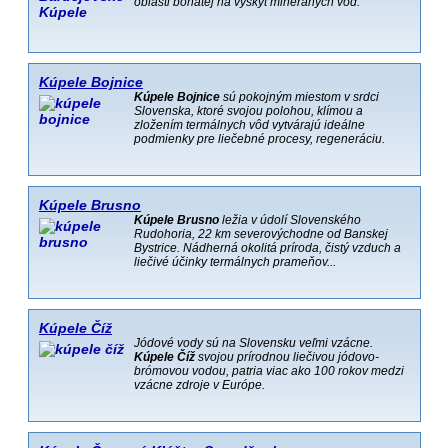
oblasti bohatej na výskyt mineránych vôd.
Kúpele Bojnice
Kúpele Bojnice
sú pokojným miestom v srdci
Slovenska, ktoré svojou polohou, klímou a
zložením termálnych vôd vytvárajú ideálne
podmienky pre liečebné procesy, regeneráciu.
Kúpele Brusno
Kúpele Brusno
ležia v údolí Slovenského
Rudohoria, 22 km severovýchodne od Banskej
Bystrice. Nádherná okolitá príroda, čistý vzduch a
liečivé účinky termálnych prameňov...
Kúpele Číž
Jódové vody sú na Slovensku veľmi vzácne.
Kúpele Číž
svojou prírodnou liečivou jódovo-
brómovou vodou, patria viac ako 100 rokov medzi
vzácne zdroje v Európe.