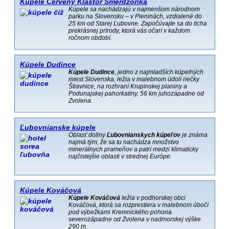
Kúpele Červený Kláštor Smerdžonka
Kúpele sa nachádzajú v najmenšom národnom
parku na Slovensku – v Pieninách, vzdialené do
25 km od Starej Ľubovne. Započúvajte sa do ticha
prekrásnej prírody, ktorá vás očarí v každom
ročnom období.
Kúpele Dudince
Kúpele Dudince
, jedno z najmladších kúpeľných
miest Slovenska, ležia v malebnom údolí riečky
Štiavnice, na rozhraní Krupinskej planiny a
Podunajskej pahorkatiny, 56 km juhozápadne od
Zvolena.
Ľubovnianske kúpele
Oblasť doliny
Ľubovnianskych kúpeľov
je známa
najmä tým, že sa tu nachádza množstvo
minerálnych prameňov a patrí medzi klimaticky
najčistejšie oblasti v strednej Európe.
Kúpele Kováčová
Kúpele Kováčová
ležia v podhorskej obci
Kováčová, ktorá sa rozprestiera v malebnom úbočí
pod výbežkami Kremnického pohoria
severozápadne od Zvolena v nadmorskej výške
290 m.