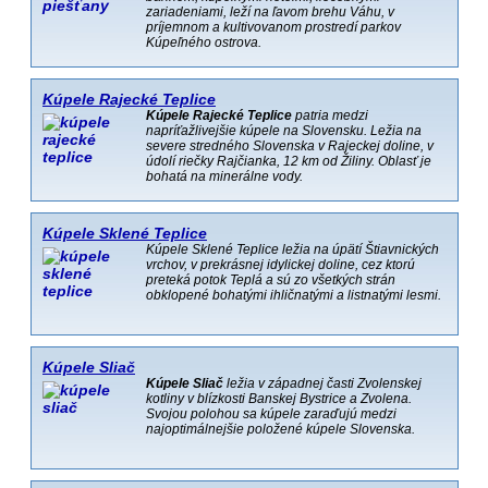
zariadeniami, leží na ľavom brehu Váhu, v
príjemnom a kultivovanom prostredí parkov
Kúpeľného ostrova.
Kúpele Rajecké Teplice
Kúpele Rajecké Teplice
patria medzi
napríťažlivejšie kúpele na Slovensku. Ležia na
severe stredného Slovenska v Rajeckej doline, v
údolí riečky Rajčianka, 12 km od Žiliny. Oblasť je
bohatá na minerálne vody.
Kúpele Sklené Teplice
Kúpele Sklené Teplice ležia na úpätí Štiavnických
vrchov, v prekrásnej idylickej doline, cez ktorú
preteká potok Teplá a sú zo všetkých strán
obklopené bohatými ihličnatými a listnatými lesmi.
Kúpele Sliač
Kúpele Sliač
ležia v západnej časti Zvolenskej
kotliny v blízkosti Banskej Bystrice a Zvolena.
Svojou polohou sa kúpele zaraďujú medzi
najoptimálnejšie položené kúpele Slovenska.