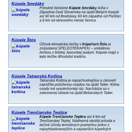
Kúpele Smrdáky
Prírodné liečebné
Kúpele Smrdáky
ležia v
Západnej časti Slovenska na úpätí Bielych Karpát
asi 90 km od Bratislavy, 60 km západne od Piešťan
a 8 km od okresného mesta Senica.
Kúpele Štós
Účinok klimatickej liečby v
Kúpeľoch Štós
je
znásobený SPELEOTERAPIOU – unikátnou
liečbou v blízkej Jasovskej jaskyni. Kúpele majú v
tejto liečbe dlhodobú tradíciu.
Kúpele Tatranská Kotlina
Tatranská Kotlina je najvýchodnejšou a zároveň
najnižšie položenou osadou na úpätí Tatier. Klíma
osady má vysokohorský ráz. Nachádza sa v
zalesnenej oblasti na úpätí Belianskych Tatier.
Kúpele Trenčianske Teplice
Kúpele Trenčianske Teplice
asi 4 km od
Trenčianskej Teplej. Nádherná okolitá príroda a
liečivé účinky termálnych prameňov jedno z
najvyhľadávanejších a najstarších kúpeľných