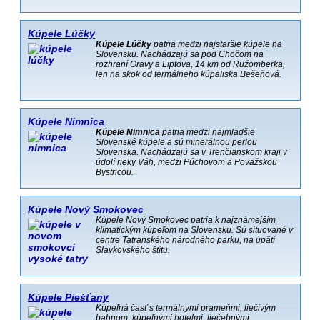
Kúpele Lúčky
Kúpele Lúčky
patria medzi najstaršie kúpele na
Slovensku. Nachádzajú sa pod Chočom na
rozhraní Oravy a Liptova, 14 km od Ružomberka,
len na skok od termálneho kúpaliska Bešeňová.
Kúpele Nimnica
Kúpele Nimnica
patria medzi najmladšie
Slovenské kúpele a sú minerálnou perlou
Slovenska. Nachádzajú sa v Trenčianskom kraji v
údolí rieky Váh, medzi Púchovom a Považskou
Bystricou.
Kúpele Nový Smokovec
Kúpele Nový Smokovec patria k najznámejším
klimatickým kúpeľom na Slovensku. Sú situované v
centre Tatranského národného parku, na úpätí
Slavkovského štítu.
Kúpele Piešťany
Kúpeľná časť s termálnymi prameňmi, liečivým
bahnom, kúpeľnými hotelmi, liečebnými